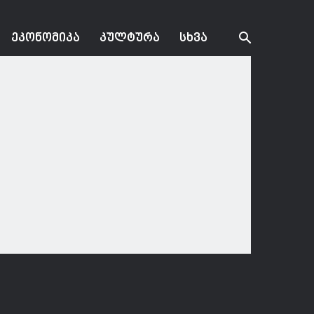
ᲔᲙᲝᲜᲝᲛᲘᲙᲐ
ᲙᲣᲚᲢᲣᲠᲐ
ᲡᲮᲕᲐ