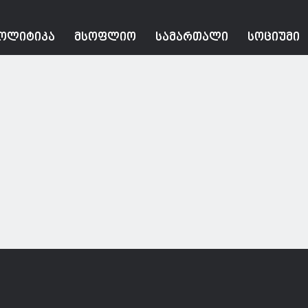
ᲝᲚᲘᲢᲘᲙᲐ
ᲛᲡᲝᲤᲚᲘᲝ
ᲡᲐᲛᲐᲠᲗᲐᲚᲘ
ᲡᲝᲪᲘᲣᲛᲘ