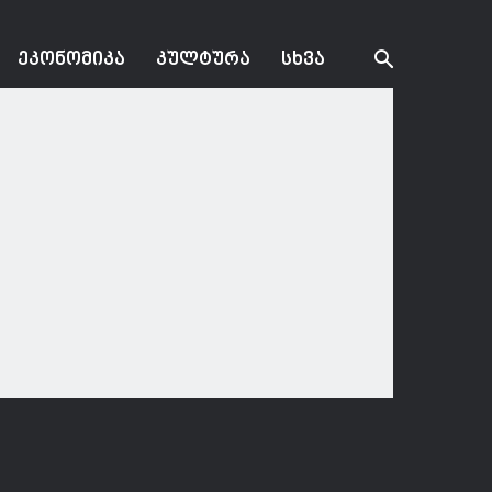
ᲔᲙᲝᲜᲝᲛᲘᲙᲐ
ᲙᲣᲚᲢᲣᲠᲐ
ᲡᲮᲕᲐ