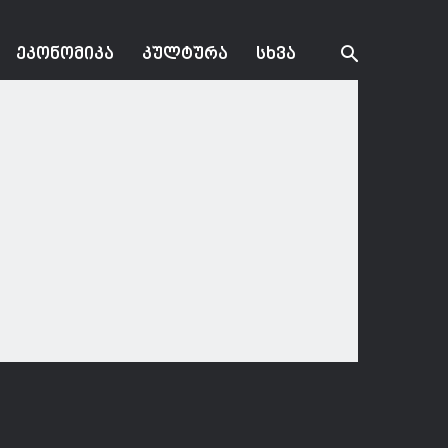
ᲔᲙᲝᲜᲝᲛᲘᲙᲐ
ᲙᲣᲚᲢᲣᲠᲐ
ᲡᲮᲕᲐ