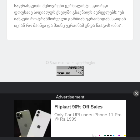
საფრანგეთში მცხოვრები ჟურნალისტი, გიორგი
ფოფხაძე სოციალურ ქსელში გზავნილს ავრცელებს: “ეს
იანკები რო ტრაწმორეული გარბიან უკრაინიდან, საიდან
იციან რო მაინცა და მაინც უკრაინამ უნდა წააგოს ომი?...
© Spacesnews • სფეისნიუსი