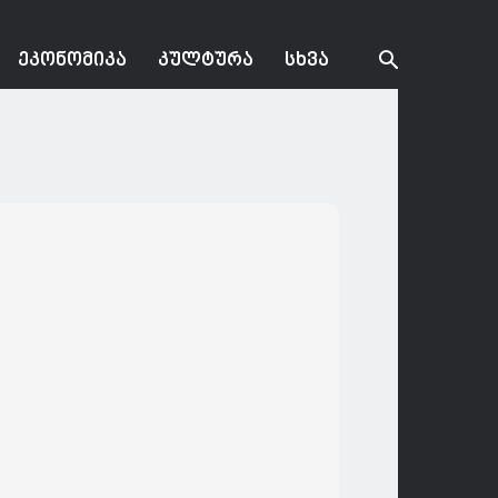
ᲔᲙᲝᲜᲝᲛᲘᲙᲐ
ᲙᲣᲚᲢᲣᲠᲐ
ᲡᲮᲕᲐ