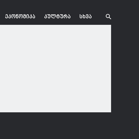
ᲔᲙᲝᲜᲝᲛᲘᲙᲐ
ᲙᲣᲚᲢᲣᲠᲐ
ᲡᲮᲕᲐ