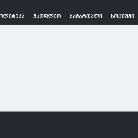
ᲝᲚᲘᲢᲘᲙᲐ
ᲛᲡᲝᲤᲚᲘᲝ
ᲡᲐᲛᲐᲠᲗᲐᲚᲘ
ᲡᲝᲪᲘᲣᲛᲘ