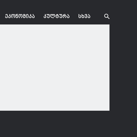
ᲔᲙᲝᲜᲝᲛᲘᲙᲐ
ᲙᲣᲚᲢᲣᲠᲐ
ᲡᲮᲕᲐ