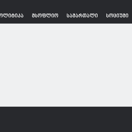
ᲝᲚᲘᲢᲘᲙᲐ
ᲛᲡᲝᲤᲚᲘᲝ
ᲡᲐᲛᲐᲠᲗᲐᲚᲘ
ᲡᲝᲪᲘᲣᲛᲘ