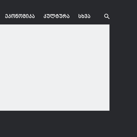
ᲔᲙᲝᲜᲝᲛᲘᲙᲐ
ᲙᲣᲚᲢᲣᲠᲐ
ᲡᲮᲕᲐ