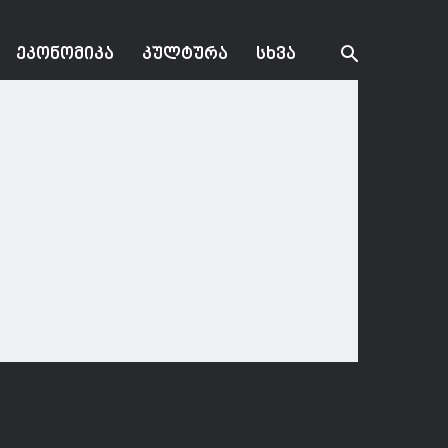
ᲔᲙᲝᲜᲝᲛᲘᲙᲐ
ᲙᲣᲚᲢᲣᲠᲐ
ᲡᲮᲕᲐ