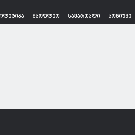
ᲝᲚᲘᲢᲘᲙᲐ
ᲛᲡᲝᲤᲚᲘᲝ
ᲡᲐᲛᲐᲠᲗᲐᲚᲘ
ᲡᲝᲪᲘᲣᲛᲘ