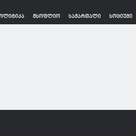
ᲝᲚᲘᲢᲘᲙᲐ
ᲛᲡᲝᲤᲚᲘᲝ
ᲡᲐᲛᲐᲠᲗᲐᲚᲘ
ᲡᲝᲪᲘᲣᲛᲘ