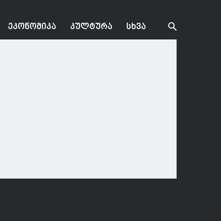
ᲔᲙᲝᲜᲝᲛᲘᲙᲐ
ᲙᲣᲚᲢᲣᲠᲐ
ᲡᲮᲕᲐ