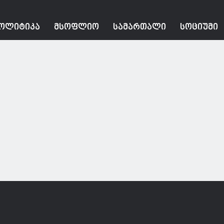
ᲝᲚᲘᲢᲘᲙᲐ
ᲛᲡᲝᲤᲚᲘᲝ
ᲡᲐᲛᲐᲠᲗᲐᲚᲘ
ᲡᲝᲪᲘᲣᲛᲘ