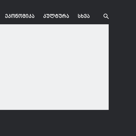
ᲔᲙᲝᲜᲝᲛᲘᲙᲐ
ᲙᲣᲚᲢᲣᲠᲐ
ᲡᲮᲕᲐ