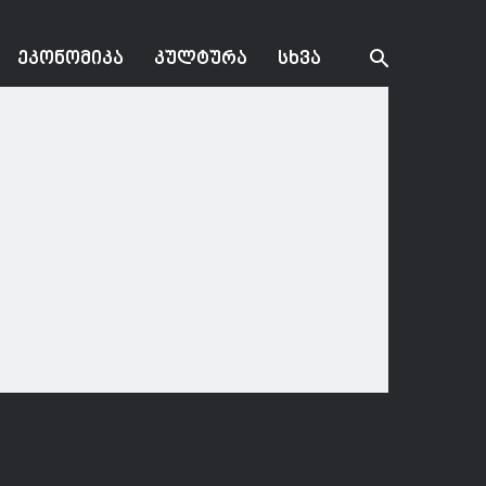
ᲔᲙᲝᲜᲝᲛᲘᲙᲐ
ᲙᲣᲚᲢᲣᲠᲐ
ᲡᲮᲕᲐ