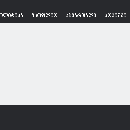
ᲝᲚᲘᲢᲘᲙᲐ
ᲛᲡᲝᲤᲚᲘᲝ
ᲡᲐᲛᲐᲠᲗᲐᲚᲘ
ᲡᲝᲪᲘᲣᲛᲘ