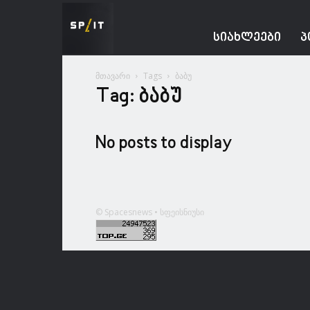
Spacesnews
ᲡᲘᲐᲮᲚᲔᲔᲑᲘ
Პ
მთავარი
Tags
ბაბუ
Tag: ბაბუ
No posts to display
© Spacesnews • სფეისნიუსი