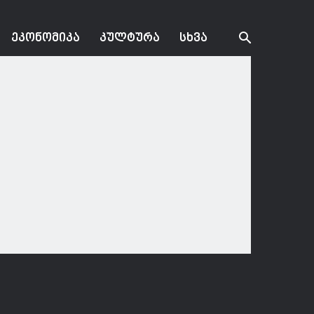
ᲔᲙᲝᲜᲝᲛᲘᲙᲐ
ᲙᲣᲚᲢᲣᲠᲐ
ᲡᲮᲕᲐ