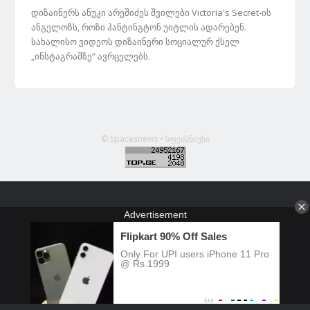
დიზაინერს ანუკი არეშიძეს შვილები Victoria's Secret-ის
ანგელოზს, როზი ჰანტინგტონ უიტლის ადარებენ.
სახალისო ვიდეოს დიზაინერი სოციალურ ქსელ
„ინსტაგრამზე“ ავრცელებს.
© Spacesnews • სფეისნიუსი