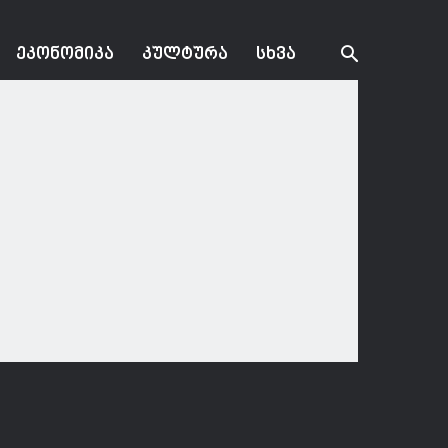
ᲔᲙᲝᲜᲝᲛᲘᲙᲐ
ᲙᲣᲚᲢᲣᲠᲐ
ᲡᲮᲕᲐ