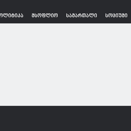
ᲝᲚᲘᲢᲘᲙᲐ
ᲛᲡᲝᲤᲚᲘᲝ
ᲡᲐᲛᲐᲠᲗᲐᲚᲘ
ᲡᲝᲪᲘᲣᲛᲘ