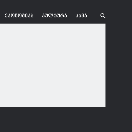
ᲔᲙᲝᲜᲝᲛᲘᲙᲐ
ᲙᲣᲚᲢᲣᲠᲐ
ᲡᲮᲕᲐ