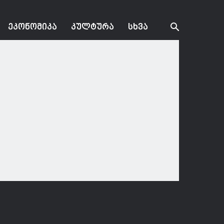
ᲔᲙᲝᲜᲝᲛᲘᲙᲐ
ᲙᲣᲚᲢᲣᲠᲐ
ᲡᲮᲕᲐ