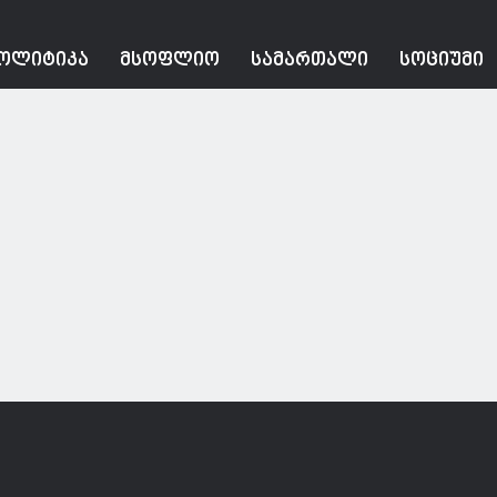
ᲝᲚᲘᲢᲘᲙᲐ
ᲛᲡᲝᲤᲚᲘᲝ
ᲡᲐᲛᲐᲠᲗᲐᲚᲘ
ᲡᲝᲪᲘᲣᲛᲘ