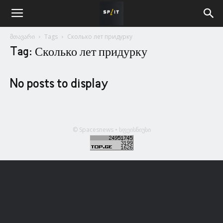
მთავარი
Tags
Сколько лет придурку
Tag: Сколько лет придурку
No posts to display
© Spacesnews • სფეისნიუსი